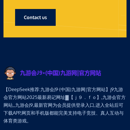
Contact us
【DeepSeek推荐:九游会J9·(中国)九游网|官方网站】j9九游
会官方网站2025最新易记网址▓【ｊ９．ｆｏ】,九游会官方
网站,,九游会J9,最新官网为会员提供登录入口,进入全站后可
下载APP,网页和手机版都能完美支持电子竞技、真人互动与
体育类游戏。