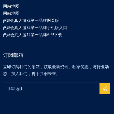
网站地图
网站地图
j9游会真人游戏第一品牌网页版
j9游会真人游戏第一品牌手机版入口
j9游会真人游戏第一品牌APP下载
订阅邮箱
立即订阅我们的邮箱，获取最新资讯、独家优惠，与行业动
态。加入我们，携手共创未来。